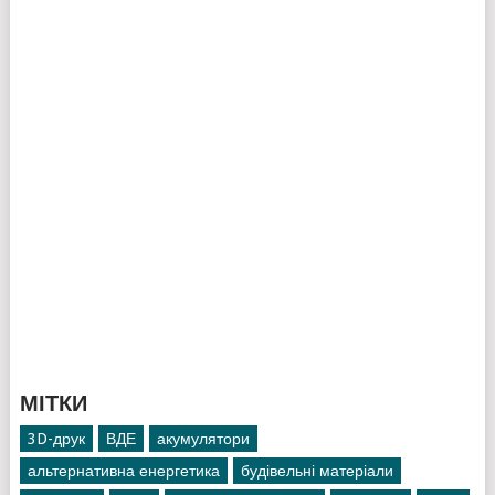
МІТКИ
3D-друк
ВДЕ
акумулятори
альтернативна енергетика
будівельні матеріали