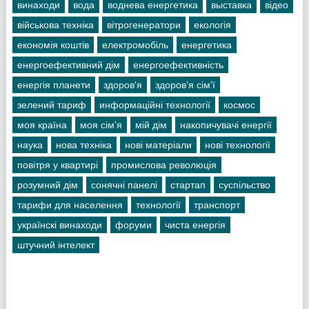
винаходи
вода
воднева енергетика
выставка
відео
військова техніка
вітрогенератори
екологія
економія коштів
електромобіль
енергетика
енергоефективний дім
енергоефективність
енергія планети
здоров'я
здоров'я сім'ї
зелений тариф
информаційні технології
космос
моя країна
моя сім'я
мій дім
накопичувачі енергії
наука
нова техніка
нові матеріали
нові технології
повітря у квартирі
промислова революція
розумний дім
сонячні панелі
стартап
суспільство
тарифи для населення
технології
транспорт
українскі винаходи
форуми
чиста енергія
штучний інтелект