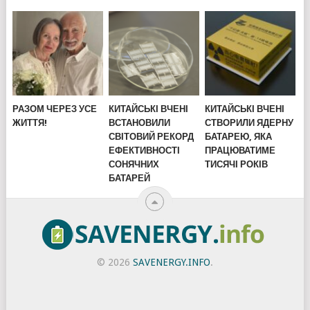
РАЗОМ ЧЕРЕЗ УСЕ
КИТАЙСЬКІ ВЧЕНІ
КИТАЙСЬКІ ВЧЕНІ
ЖИТТЯ!
ВСТАНОВИЛИ
СТВОРИЛИ ЯДЕРНУ
СВІТОВИЙ РЕКОРД
БАТАРЕЮ, ЯКА
ЕФЕКТИВНОСТІ
ПРАЦЮВАТИМЕ
СОНЯЧНИХ
ТИСЯЧІ РОКІВ
БАТАРЕЙ
© 2026
SAVENERGY.INFO
.