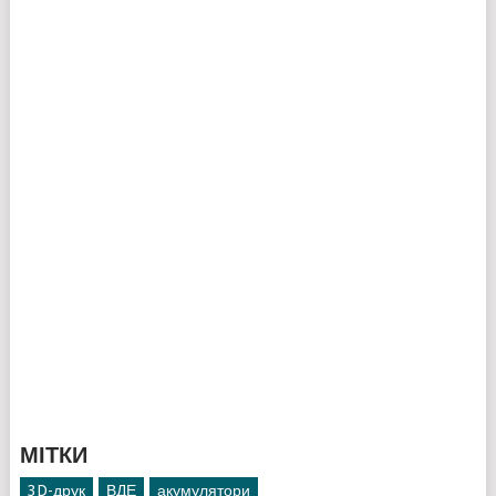
МІТКИ
3D-друк
ВДЕ
акумулятори