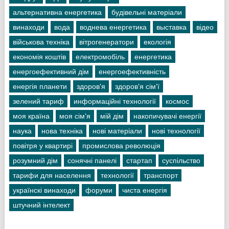
альтернативна енергетика
будівельні матеріали
винаходи
вода
воднева енергетика
выставка
відео
військова техніка
вітрогенератори
екологія
економія коштів
електромобіль
енергетика
енергоефективний дім
енергоефективність
енергія планети
здоров'я
здоров'я сім'ї
зелений тариф
информаційні технології
космос
моя країна
моя сім'я
мій дім
накопичувачі енергії
наука
нова техніка
нові матеріали
нові технології
повітря у квартирі
промислова революція
розумний дім
сонячні панелі
стартап
суспільство
тарифи для населення
технології
транспорт
українскі винаходи
форуми
чиста енергія
штучний інтелект