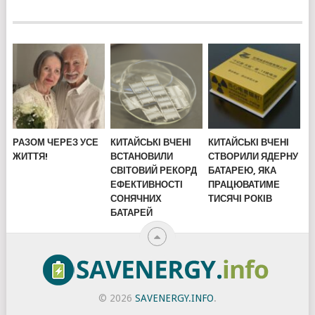
РАЗОМ ЧЕРЕЗ УСЕ
КИТАЙСЬКІ ВЧЕНІ
КИТАЙСЬКІ ВЧЕНІ
ЖИТТЯ!
ВСТАНОВИЛИ
СТВОРИЛИ ЯДЕРНУ
СВІТОВИЙ РЕКОРД
БАТАРЕЮ, ЯКА
ЕФЕКТИВНОСТІ
ПРАЦЮВАТИМЕ
СОНЯЧНИХ
ТИСЯЧІ РОКІВ
БАТАРЕЙ
© 2026
SAVENERGY.INFO
.