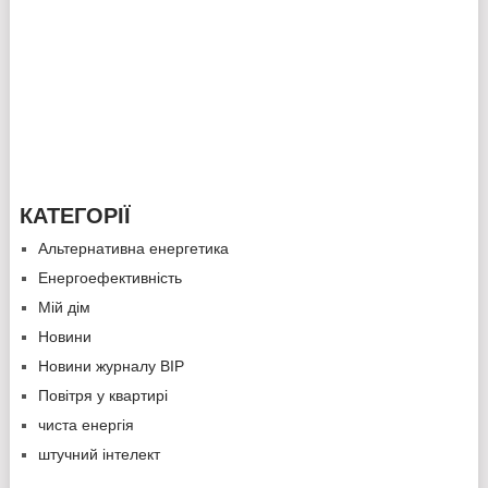
КАТЕГОРІЇ
Альтернативна енергетика
Енергоефективність
Мій дім
Новини
Новини журналу ВІР
Повітря у квартирі
чиста енергія
штучний інтелект