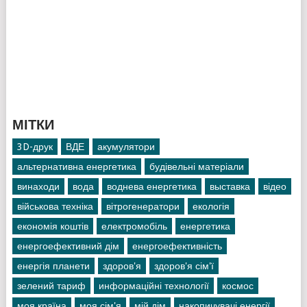
МІТКИ
3D-друк
ВДЕ
акумулятори
альтернативна енергетика
будівельні матеріали
винаходи
вода
воднева енергетика
выставка
відео
військова техніка
вітрогенератори
екологія
економія коштів
електромобіль
енергетика
енергоефективний дім
енергоефективність
енергія планети
здоров'я
здоров'я сім'ї
зелений тариф
информаційні технології
космос
моя країна
моя сім'я
мій дім
накопичувачі енергії