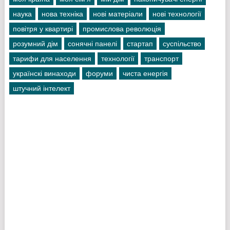
наука
нова техніка
нові матеріали
нові технології
повітря у квартирі
промислова революція
розумний дім
сонячні панелі
стартап
суспільство
тарифи для населення
технології
транспорт
українскі винаходи
форуми
чиста енергія
штучний інтелект