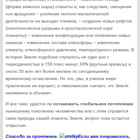
(
форма земного шара
) планеты и, как следствие, смещение
оси вращения – усиление тектоно-магматической
деятельности на выходах плюмов, – создание новых рифтов
(
тектонические разрывы в кристаллической коре
планеты
) – изменение конфигурации или появление новых
океанов – изменение состава атмосферы – изменение
климата, атмосферного давления, температурного режима. В
истории Земли подобное случалось не один раз с
периодичностью в 150 плюс-минус 30% (крупные кризисы) и
около 50 млн лет более мелкие по сегодняшнему
временному исчислению. Но это, увы, в ученом мире
практически не изучают, а лжекомиссии считает, что Земля
неизменна в объеме».
И все-таки, удастся ли
остановить глобальное потепление
нынешнему поколению человечества или с этим справится
сама природа нашей планеты Земля, вопрос пока остается
открытым.
Спасибо за прочтение.
Если вам понравилось,