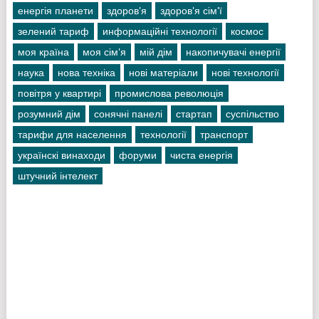
енергія планети
здоров'я
здоров'я сім'ї
зелений тариф
информаційні технології
космос
моя країна
моя сім'я
мій дім
накопичувачі енергії
наука
нова техніка
нові матеріали
нові технології
повітря у квартирі
промислова революція
розумний дім
сонячні панелі
стартап
суспільство
тарифи для населення
технології
транспорт
українскі винаходи
форуми
чиста енергія
штучний інтелект