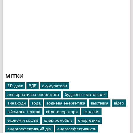
МІТКИ
3D-друк
ВДЕ
акумулятори
альтернативна енергетика
будівельні матеріали
винаходи
вода
воднева енергетика
выставка
відео
військова техніка
вітрогенератори
екологія
економія коштів
електромобіль
енергетика
енергоефективний дім
енергоефективність