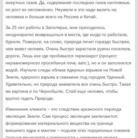
инертных газов. Да, содержания последних газов ничтожные,
но рост их несомненен. Неужели и это надо валить на
человека и больше всего на Россию и Китай.
За 25 лет работы в Заполярье, мне приходилось
неоднократно возвращаться в места, где когда-то работали,
бурили. Поверьте, на слово, природа лечит гораздо быстрее,
чем живет человек. Очень быстро зарастали руины поселков,
дороги. Лишь кое-где пробивался термокарст (
процесс
неравномерного проседания почв, авт.
), но и он заполнялся
водой. Изучали следы облака ядерных взрывов на Новой
Земле, ядерного взрыва в скважине под городом Удачный.
Удивительно, но природа заживляла все очень быстро. Такая
же картина и по Чернобылю. Слаб еще человек, чтобы
крупно гадить Природе.
Изменение климата – это следствие кризисного периода
эволюции Земли. Сам процесс эволюции заключается:
формирование материального вещества на границе
внешнего ядра и мантии – подъем этих порционных плюмов
(
порция вещества
) к поверхности – изменение геоида