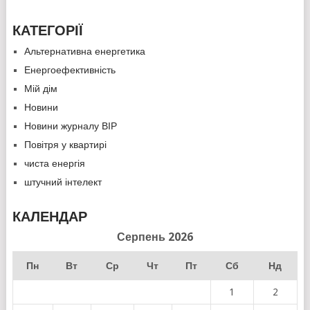
КАТЕГОРІЇ
Альтернативна енергетика
Енергоефективність
Мій дім
Новини
Новини журналу ВІР
Повітря у квартирі
чиста енергія
штучний інтелект
КАЛЕНДАР
Серпень 2026
Пн
Вт
Ср
Чт
Пт
Сб
Нд
1
2