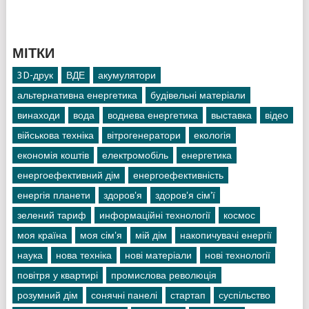
МІТКИ
3D-друк
ВДЕ
акумулятори
альтернативна енергетика
будівельні матеріали
винаходи
вода
воднева енергетика
выставка
відео
військова техніка
вітрогенератори
екологія
економія коштів
електромобіль
енергетика
енергоефективний дім
енергоефективність
енергія планети
здоров'я
здоров'я сім'ї
зелений тариф
информаційні технології
космос
моя країна
моя сім'я
мій дім
накопичувачі енергії
наука
нова техніка
нові матеріали
нові технології
повітря у квартирі
промислова революція
розумний дім
сонячні панелі
стартап
суспільство