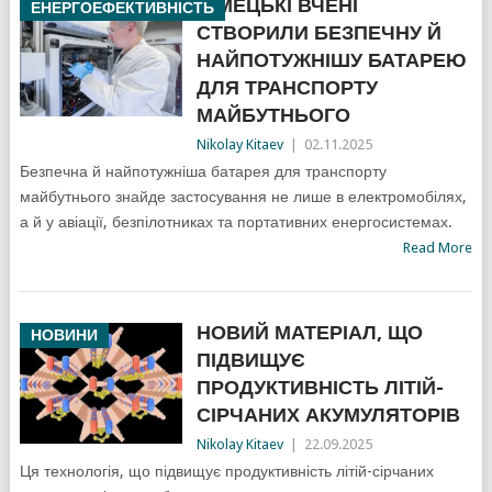
НІМЕЦЬКІ ВЧЕНІ
ЕНЕРГОЕФЕКТИВНІСТЬ
СТВОРИЛИ БЕЗПЕЧНУ Й
НАЙПОТУЖНІШУ БАТАРЕЮ
ДЛЯ ТРАНСПОРТУ
МАЙБУТНЬОГО
Nikolay Kitaev
|
02.11.2025
Безпечна й найпотужніша батарея для транспорту
майбутнього знайде застосування не лише в електромобілях,
а й у авіації, безпілотниках та портативних енергосистемах.
Read More
НОВИЙ МАТЕРІАЛ, ЩО
НОВИНИ
ПІДВИЩУЄ
ПРОДУКТИВНІСТЬ ЛІТІЙ-
СІРЧАНИХ АКУМУЛЯТОРІВ
Nikolay Kitaev
|
22.09.2025
Ця технологія, що підвищує продуктивність літій-сірчаних