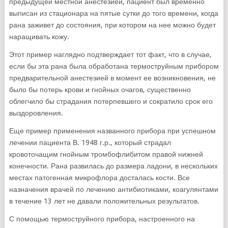
предыдущей местной анестезией, пациент был временно
выписан из стационара на пятые сутки до того времени, когда
рана заживет до состояния, при котором на нее можно будет
наращивать кожу.
Этот пример наглядно подтверждает тот факт, что в случае,
если бы эта рана была обработана термоструйным прибором
предварительной анестезией в момент ее возникновения, не
было бы потерь крови и гнойных очагов, существенно
облегчило бы страдания потерпевшего и сократило срок его
выздоровления.
Еще пример применения названного прибора при успешном
лечении пациента В. 1948 г.р., который страдал
кровоточащим гнойным тромбофлибитом правой нижней
конечности. Рана развилась до размера ладони, в нескольких
местах патогенная микрофлора досталась кости. Все
назначения врачей по лечению антибиотиками, коагулянтами
в течение 13 лет не давали положительных результатов.
С помощью термоструйного прибора, настроенного на