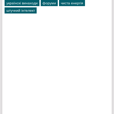
українскі винаходи
форуми
чиста енергія
штучний інтелект