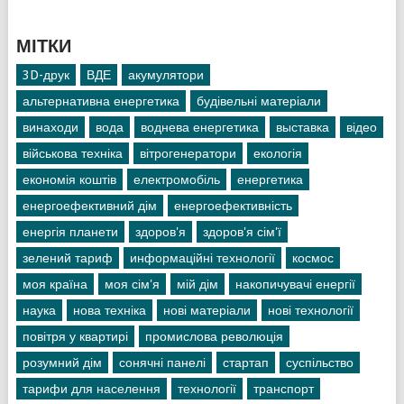
МІТКИ
3D-друк
ВДЕ
акумулятори
альтернативна енергетика
будівельні матеріали
винаходи
вода
воднева енергетика
выставка
відео
військова техніка
вітрогенератори
екологія
економія коштів
електромобіль
енергетика
енергоефективний дім
енергоефективність
енергія планети
здоров'я
здоров'я сім'ї
зелений тариф
информаційні технології
космос
моя країна
моя сім'я
мій дім
накопичувачі енергії
наука
нова техніка
нові матеріали
нові технології
повітря у квартирі
промислова революція
розумний дім
сонячні панелі
стартап
суспільство
тарифи для населення
технології
транспорт